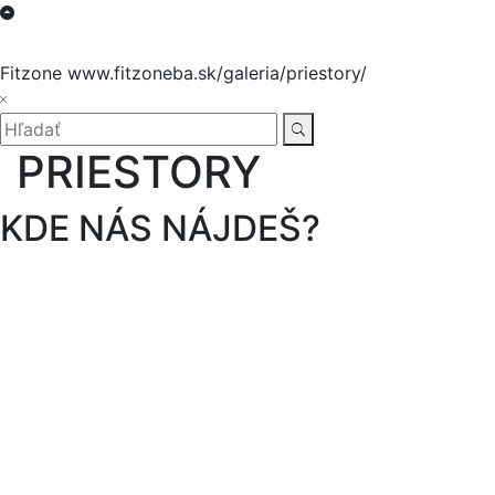
Hore
Fitzone
www.fitzoneba.sk/galeria/priestory/
Zatvoriť
Menu
Hľadať:
Hľadať
PRIESTORY
KDE NÁS NÁJDEŠ?